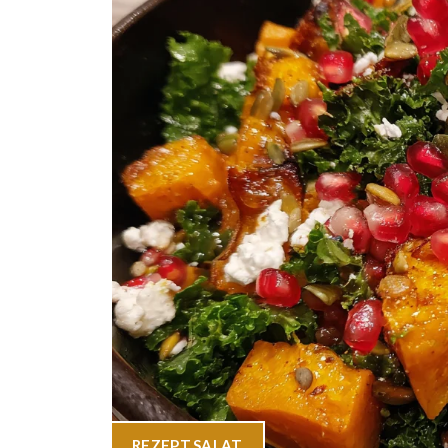
REZEPT
,
SALAT