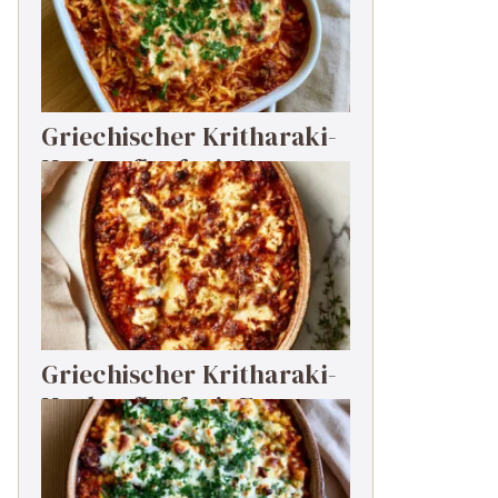
Griechischer Kritharaki-
Hackauflauf mit Feta
Griechischer Kritharaki-
Hackauflauf mit Feta