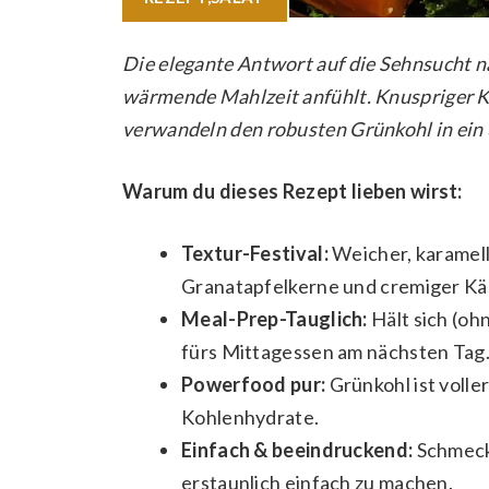
Die elegante Antwort auf die Sehnsucht na
wärmende Mahlzeit anfühlt. Knuspriger Kü
verwandeln den robusten Grünkohl in ein
Warum du dieses Rezept lieben wirst:
Textur-Festival:
Weicher, karamell
Granatapfelkerne und cremiger Kä
Meal-Prep-Tauglich:
Hält sich (oh
fürs Mittagessen am nächsten Tag
Powerfood pur:
Grünkohl ist volle
Kohlenhydrate.
Einfach & beeindruckend:
Schmeckt
erstaunlich einfach zu machen.