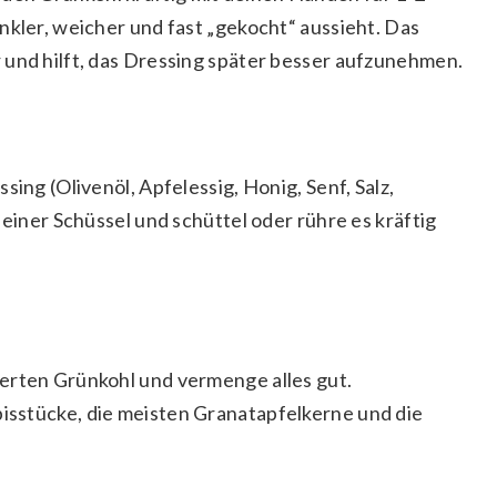
nkler, weicher und fast „gekocht“ aussieht. Das
 und hilft, das Dressing später besser aufzunehmen.
sing (Olivenöl, Apfelessig, Honig, Senf, Salz,
 einer Schüssel und schüttel oder rühre es kräftig
erten Grünkohl und vermenge alles gut.
sstücke, die meisten Granatapfelkerne und die