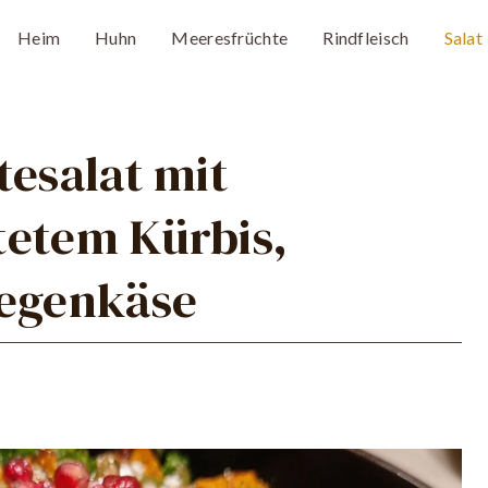
Heim
Huhn
Meeresfrüchte
Rindfleisch
Salat
tesalat mit
tetem Kürbis,
iegenkäse