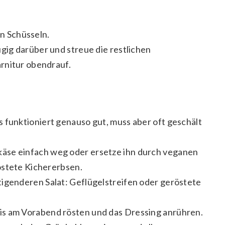
in Schüsseln.
ig darüber und streue die restlichen
rnitur obendrauf.
 funktioniert genauso gut, muss aber oft geschält
äse einfach weg oder ersetze ihn durch veganen
östete Kichererbsen.
tigenderen Salat: Geflügelstreifen oder geröstete
s am Vorabend rösten und das Dressing anrühren.