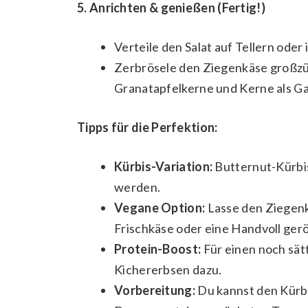
5. Anrichten & genießen (Fertig!)
Verteile den Salat auf Tellern oder 
Zerbrösele den Ziegenkäse großzüg
Granatapfelkerne und Kerne als Ga
Tipps für die Perfektion:
Kürbis-Variation:
Butternut-Kürbis
werden.
Vegane Option:
Lasse den Ziegenk
Frischkäse oder eine Handvoll ger
Protein-Boost:
Für einen noch sät
Kichererbsen dazu.
Vorbereitung:
Du kannst den Kürbi