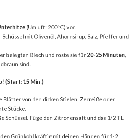
nterhitze
(Umluft: 200°C) vor.
Schüssel mit Olivenöl, Ahornsirup, Salz, Pfeffer und
ier belegten Blech und roste sie für
20-25 Minuten
,
ldbraun sind.
! (Start: 15 Min.)
 Blätter von den dicken Stielen. Zerreiße oder
hte Stücke.
ße Schüssel. Füge den Zitronensaft und das 1/2 TL
den Grünkohl kräftig mit deinen Händen für 1-2