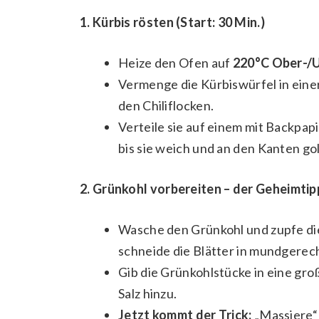
1. Kürbis rösten (Start: 30 Min.)
Heize den Ofen auf
220°C Ober-/U
Vermenge die Kürbiswürfel in einer 
den Chiliflocken.
Verteile sie auf einem mit Backpap
bis sie weich und an den Kanten go
2. Grünkohl vorbereiten – der Geheimtipp
Wasche den Grünkohl und zupfe die
schneide die Blätter in mundgerec
Gib die Grünkohlstücke in eine gro
Salz hinzu.
Jetzt kommt der Trick:
„Massiere“ 