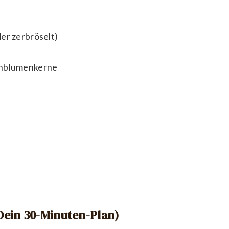
er zerbröselt)
enblumenkerne
(Dein 30-Minuten-Plan)