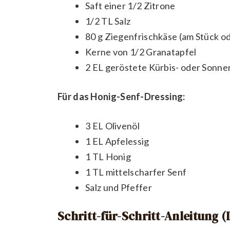
Saft einer 1/2 Zitrone
1/2 TL Salz
80 g Ziegenfrischkäse (am Stück od
Kerne von 1/2 Granatapfel
2 EL geröstete Kürbis- oder Sonn
Für das Honig-Senf-Dressing:
3 EL Olivenöl
1 EL Apfelessig
1 TL Honig
1 TL mittelscharfer Senf
Salz und Pfeffer
Schritt-für-Schritt-Anleitung 