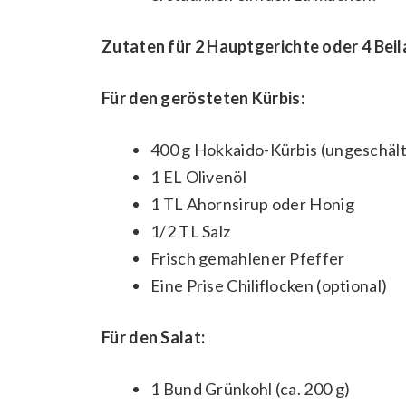
Zutaten für 2 Hauptgerichte oder 4 Beil
Für den gerösteten Kürbis:
400 g Hokkaido-Kürbis (ungeschält
1 EL Olivenöl
1 TL Ahornsirup oder Honig
1/2 TL Salz
Frisch gemahlener Pfeffer
Eine Prise Chiliflocken (optional)
Für den Salat:
1 Bund Grünkohl (ca. 200 g)