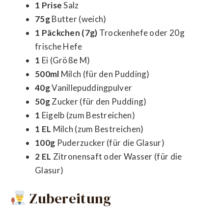
1 Prise
Salz
75g
Butter (weich)
1 Päckchen (7g)
Trockenhefe oder 20g
frische Hefe
1
Ei (Größe M)
500ml
Milch (für den Pudding)
40g
Vanillepuddingpulver
50g
Zucker (für den Pudding)
1
Eigelb (zum Bestreichen)
1 EL
Milch (zum Bestreichen)
100g
Puderzucker (für die Glasur)
2 EL
Zitronensaft oder Wasser (für die
Glasur)
Zubereitung