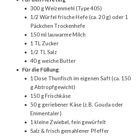
300 g Weizenmehl (Type 405)
1/2 Würfel frische Hefe (ca. 20 g) oder 1
Päckchen Trockenhefe
150 ml lauwarme Milch
1 TL Zucker
1/2 TL Salz
40 g weiche Butter
Für die Füllung
1 Dose Thunfisch im eigenen Saft (ca. 150
g Abtropfgewicht)
150 g Frischkäse
50 g geriebener Käse (z.B. Gouda oder
Emmentaler)
1 kleine Zwiebel, fein gewürfelt
Salz & frisch gemahlener Pfeffer