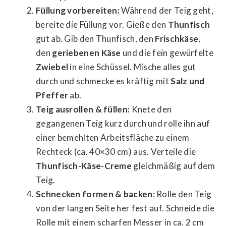
Füllung vorbereiten:
Während der Teig geht,
bereite die Füllung vor. Gieße den
Thunfisch
gut ab. Gib den Thunfisch, den
Frischkäse
,
den
geriebenen Käse
und die fein gewürfelte
Zwiebel
in eine Schüssel. Mische alles gut
durch und schmecke es kräftig mit
Salz und
Pfeffer
ab.
Teig ausrollen & füllen:
Knete den
gegangenen Teig kurz durch und rolle ihn auf
einer bemehlten Arbeitsfläche zu einem
Rechteck (ca. 40×30 cm) aus. Verteile die
Thunfisch-Käse-Creme
gleichmäßig auf dem
Teig.
Schnecken formen & backen:
Rolle den Teig
von der langen Seite her fest auf. Schneide die
Rolle mit einem scharfen Messer in ca. 2 cm