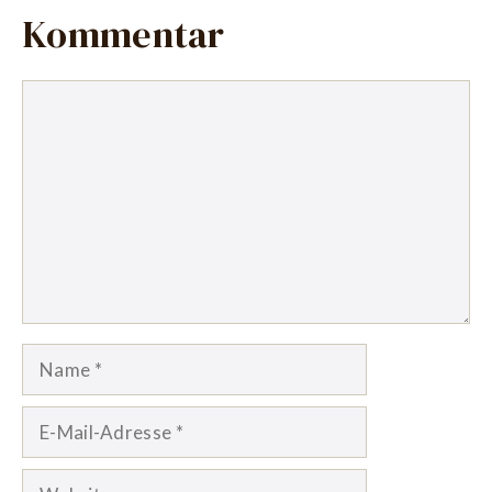
Kommentar
Kommentar
Name
E-
Mail-
Adresse
Website