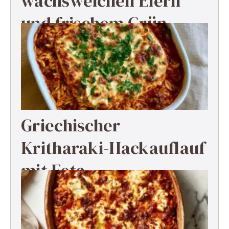
wachsweichen Eiern
und frischem Grün
Griechischer
Kritharaki-Hackauflauf
mit Feta