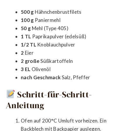
500 g
Hähnchenbrustfilets
100 g
Paniermehl
50 g
Mehl (Type 405)
1 TL
Paprikapulver (edelsüß)
1/2 TL
Knoblauchpulver
2
Eier
2 große
Süßkartoffeln
3 EL
Olivenöl
nach Geschmack
Salz, Pfeffer
Schritt-für-Schritt-
Anleitung
Ofen auf 200°C Umluft vorheizen. Ein
Backblech mit Backpapier auslegen.