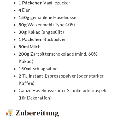
1 Päckchen
Vanillezucker
4
Eier
150g
gemahlene Haselnüsse
50g
Weizenmehl (Type 405)
30g
Kakao (ungesüßt)
1 Päckchen
Backpulver
50ml
Milch
200g
Zartbitterschokolade (mind. 60%
Kakao)
150ml
Schlagsahne
2 TL
Instant-Espressopulver (oder starker
Kaffee)
Ganze Haselnüsse oder Schokoladenraspeln
(für Dekoration)
Zubereitung