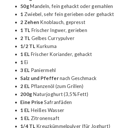
50g
Mandeln, fein gehackt oder gemahlen
1
Zwiebel, sehr fein gerieben oder gehackt
2 Zehen
Knoblauch, gepresst
1 TL
Frischer Ingwer, gerieben
2 TL
Gelbes Currypulver
1/2 TL
Kurkuma
1 EL
Frischer Koriander, gehackt
1
Ei
3 EL
Paniermehl
Salz und Pfeffer
nach Geschmack
2 EL
Pflanzenöl (zum Grillen)
200g
Naturjoghurt (3,5% Fett)
Eine Prise
Safranfäden
1 EL
Heißes Wasser
1 EL
Zitronensaft
1/4 TL
Kreuzkümmelpulver (für Joghurt)