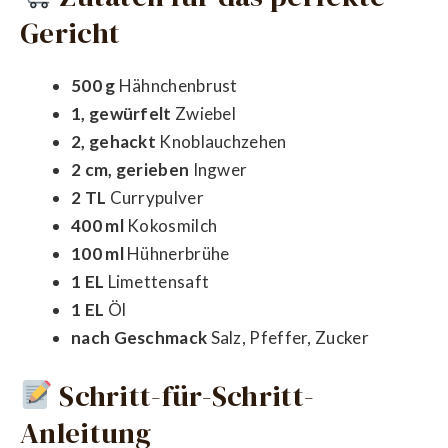
Gericht
500 g
Hähnchenbrust
1, gewürfelt
Zwiebel
2, gehackt
Knoblauchzehen
2 cm, gerieben
Ingwer
2 TL
Currypulver
400 ml
Kokosmilch
100 ml
Hühnerbrühe
1 EL
Limettensaft
1 EL
Öl
nach Geschmack
Salz, Pfeffer, Zucker
Schritt-für-Schritt-
Anleitung