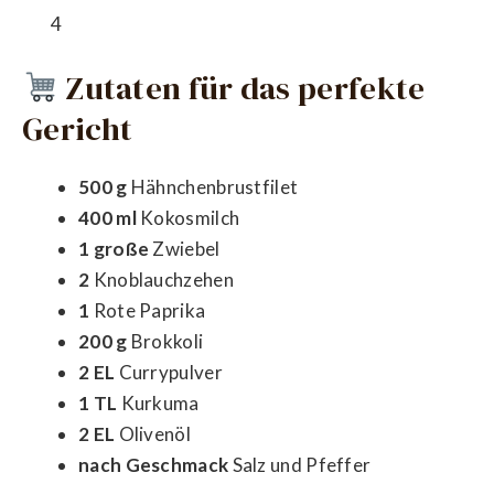
4
Zutaten für das perfekte
Gericht
500 g
Hähnchenbrustfilet
400 ml
Kokosmilch
1 große
Zwiebel
2
Knoblauchzehen
1
Rote Paprika
200 g
Brokkoli
2 EL
Currypulver
1 TL
Kurkuma
2 EL
Olivenöl
nach Geschmack
Salz und Pfeffer