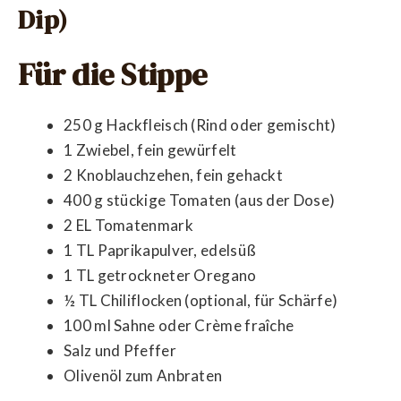
Dip)
Für die Stippe
250 g Hackfleisch (Rind oder gemischt)
1 Zwiebel, fein gewürfelt
2 Knoblauchzehen, fein gehackt
400 g stückige Tomaten (aus der Dose)
2 EL Tomatenmark
1 TL Paprikapulver, edelsüß
1 TL getrockneter Oregano
½ TL Chiliflocken (optional, für Schärfe)
100 ml Sahne oder Crème fraîche
Salz und Pfeffer
Olivenöl zum Anbraten