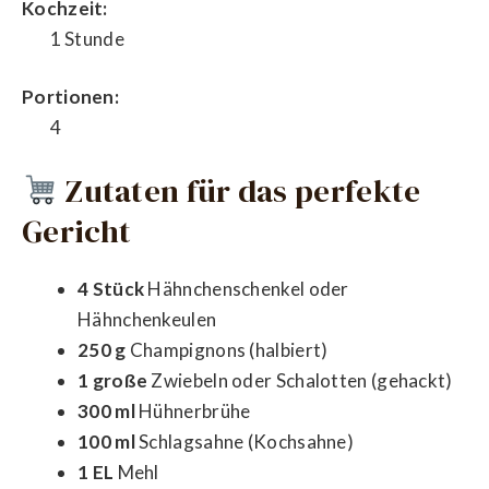
Kochzeit:
1 Stunde
Portionen:
4
Zutaten für das perfekte
Gericht
4 Stück
Hähnchenschenkel oder
Hähnchenkeulen
250 g
Champignons (halbiert)
1 große
Zwiebeln oder Schalotten (gehackt)
300 ml
Hühnerbrühe
100 ml
Schlagsahne (Kochsahne)
1 EL
Mehl