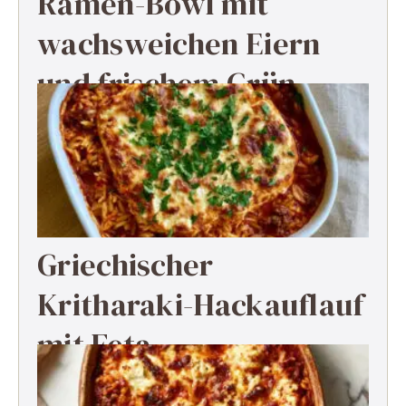
Ramen-Bowl mit
wachsweichen Eiern
und frischem Grün
Griechischer
Kritharaki-Hackauflauf
mit Feta