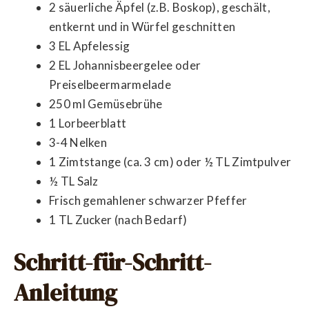
2 säuerliche Äpfel (z.B. Boskop), geschält,
entkernt und in Würfel geschnitten
3 EL Apfelessig
2 EL Johannisbeergelee oder
Preiselbeermarmelade
250 ml Gemüsebrühe
1 Lorbeerblatt
3-4 Nelken
1 Zimtstange (ca. 3 cm) oder ½ TL Zimtpulver
½ TL Salz
Frisch gemahlener schwarzer Pfeffer
1 TL Zucker (nach Bedarf)
Schritt-für-Schritt-
Anleitung