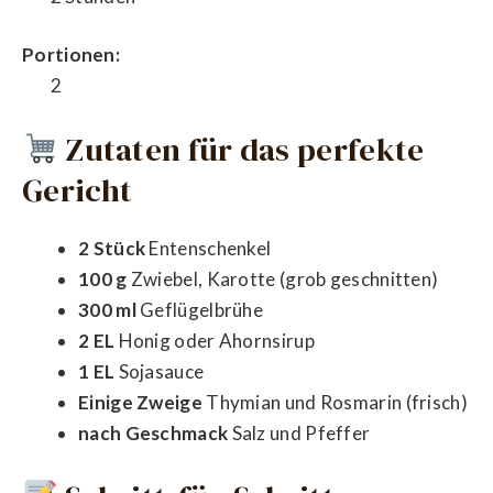
Portionen:
2
Zutaten für das perfekte
Gericht
2 Stück
Entenschenkel
100 g
Zwiebel, Karotte (grob geschnitten)
300 ml
Geflügelbrühe
2 EL
Honig oder Ahornsirup
1 EL
Sojasauce
Einige Zweige
Thymian und Rosmarin (frisch)
nach Geschmack
Salz und Pfeffer