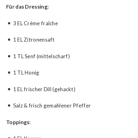
Für das Dressing:
3 EL Crème fraîche
1 EL Zitronensaft
1 TL Senf (mittelscharf)
1 TL Honig
1 EL frischer Dill (gehackt)
Salz & frisch gemahlener Pfeffer
Toppings: