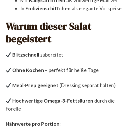
Mit
Babykartoffeln
als vollwertige Mahlzeit
In
Endivienschiffchen
als elegante Vorspeise
Warum dieser Salat
begeistert
Blitzschnell
zubereitet
Ohne Kochen
– perfekt für heiße Tage
Meal-Prep geeignet
(Dressing separat halten)
Hochwertige Omega-3-Fettsäuren
durch die
Forelle
Nährwerte pro Portion: