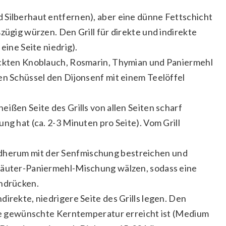
 Silberhaut entfernen), aber eine dünne Fettschicht
zügig würzen. Den Grill für direkte und indirekte
eine Seite niedrig).
ackten Knoblauch, Rosmarin, Thymian und Paniermehl
en Schüssel den Dijonsenf mit einem Teelöffel
ißen Seite des Grills von allen Seiten scharf
ng hat (ca. 2-3 Minuten pro Seite). Vom Grill
herum mit der Senfmischung bestreichen und
räuter-Paniermehl-Mischung wälzen, sodass eine
andrücken.
irekte, niedrigere Seite des Grills legen. Den
die gewünschte Kerntemperatur erreicht ist (Medium