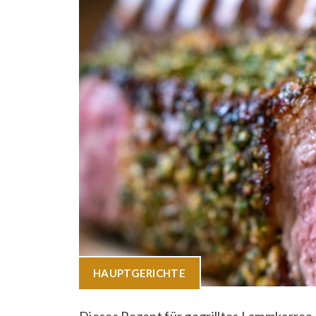
HAUPTGERICHTE
Dieses Rezept für gegrilltes Lammkarree m