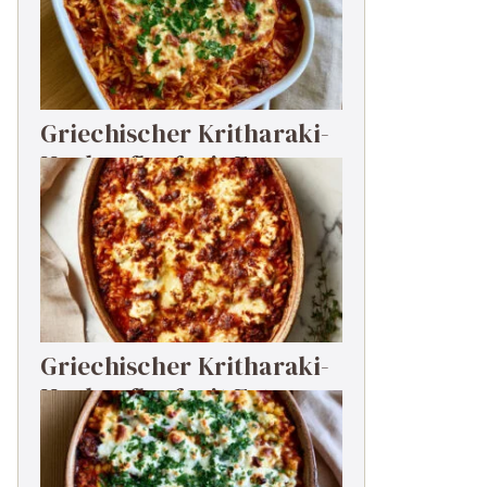
Griechischer Kritharaki-
Hackauflauf mit Feta
Griechischer Kritharaki-
Hackauflauf mit Feta