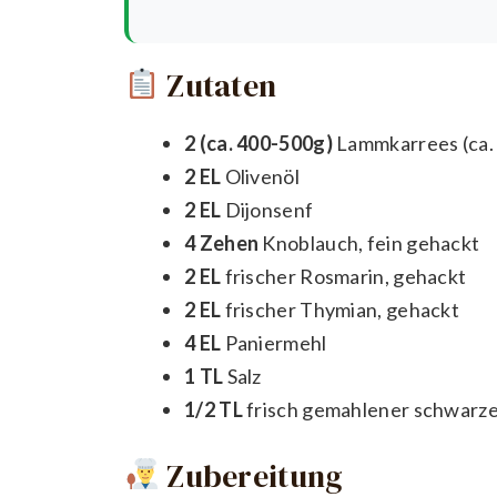
Zutaten
2 (ca. 400-500g)
Lammkarrees (ca. 
2 EL
Olivenöl
2 EL
Dijonsenf
4 Zehen
Knoblauch, fein gehackt
2 EL
frischer Rosmarin, gehackt
2 EL
frischer Thymian, gehackt
4 EL
Paniermehl
1 TL
Salz
1/2 TL
frisch gemahlener schwarze
Zubereitung