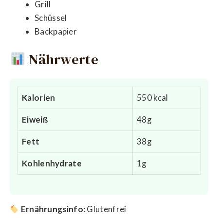
Grill
Schüssel
Backpapier
Nährwerte
Kalorien
550 kcal
Eiweiß
48g
Fett
38g
Kohlenhydrate
1g
Ernährungsinfo:
Glutenfrei