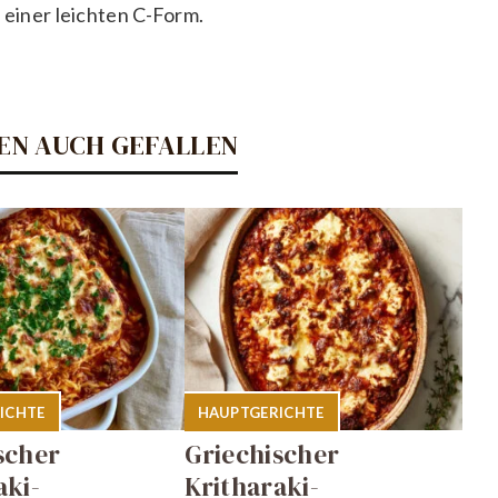
ng einer leichten C-Form.
EN AUCH GEFALLEN
ICHTE
HAUPTGERICHTE
scher
Griechischer
aki-
Kritharaki-