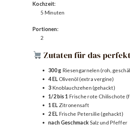
Kochzeit:
5 Minuten
Portionen:
2
Zutaten für das perfekt
300 g
Riesengarnelen (roh, geschäl
4 EL
Olivenöl (extra vergine)
3
Knoblauchzehen (gehackt)
1/2 bis 1
Frische rote Chilischote (
1 EL
Zitronensaft
2 EL
Frische Petersilie (gehackt)
nach Geschmack
Salz und Pfeffer