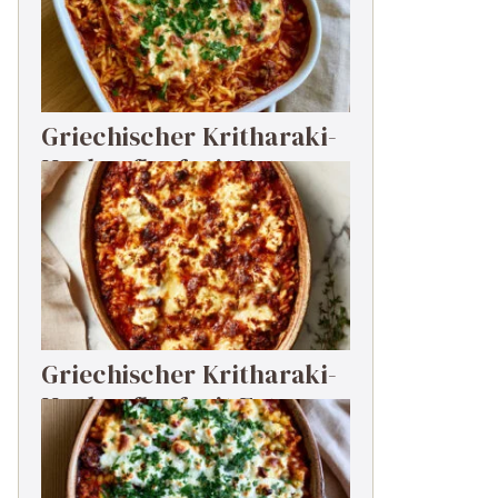
Griechischer Kritharaki-
Hackauflauf mit Feta
Griechischer Kritharaki-
Hackauflauf mit Feta