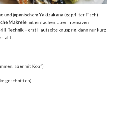
he
und japanischem
Yakizakana
(gegrillter Fisch)
iche Makrele
mit einfachen, aber intensiven
ill-Technik
– erst Hautseite knusprig, dann nur kurz
rfällt!
ommen, aber mit Kopf)
cke geschnitten)