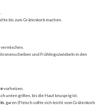
.
nitte bis zum Grätenkorb machen.
n vermischen.
Zitronenscheiben und Frühlingszwiebeln in den
ze
vorheizen.
h unten grillen, bis die Haut knusprig ist.
in.
garen (Fleisch sollte sich leicht vom Grätenkorb