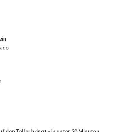
ein
cado
n
uf den Teller bringt – in unter 30 Minuten.