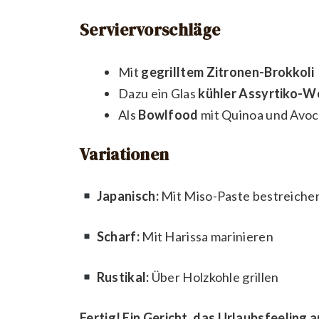
Serviervorschläge
Mit
gegrilltem Zitronen-Brokkoli
Dazu ein Glas
kühler Assyrtiko-W
Als
Bowlfood
mit Quinoa und Avo
Variationen
Japanisch:
Mit Miso-Paste bestreiche
Scharf:
Mit Harissa marinieren
Rustikal:
Über Holzkohle grillen
Fertig! Ein Gericht, das Urlaubsfeeling a