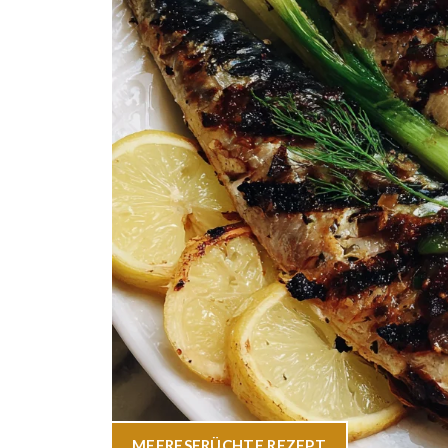
MEERESFRÜCHTE
,
REZEPT