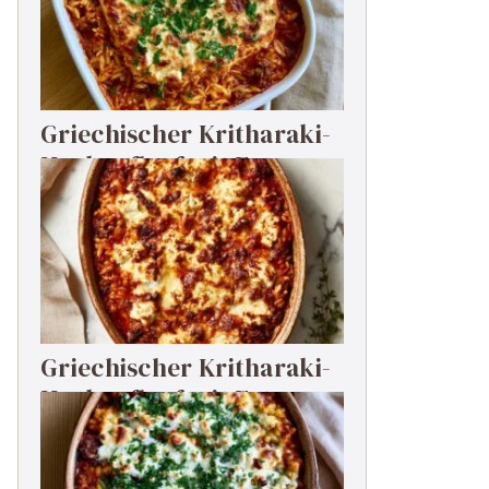
Griechischer Kritharaki-
Hackauflauf mit Feta
Griechischer Kritharaki-
Hackauflauf mit Feta