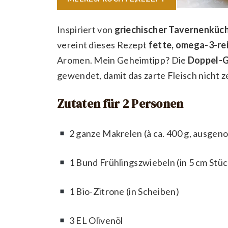
Inspiriert von
griechischer Tavernenküc
vereint dieses Rezept
fette, omega-3-re
Aromen. Mein Geheimtipp? Die
Doppel-Gr
gewendet, damit das zarte Fleisch nicht ze
Zutaten für 2 Personen
2 ganze Makrelen (à ca. 400 g, ausgen
1 Bund Frühlingszwiebeln (in 5 cm Stü
1 Bio-Zitrone (in Scheiben)
3 EL Olivenöl