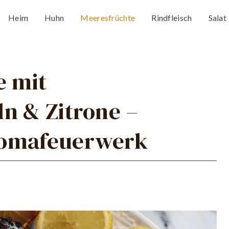
Heim
Huhn
Meeresfrüchte
Rindfleisch
Salat
e mit
n & Zitrone –
romafeuerwerk