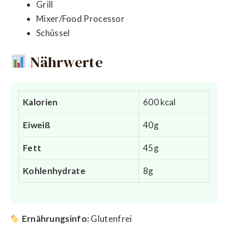
Grill
Mixer/Food Processor
Schüssel
Nährwerte
Kalorien
600 kcal
Eiweiß
40g
Fett
45g
Kohlenhydrate
8g
Ernährungsinfo:
Glutenfrei