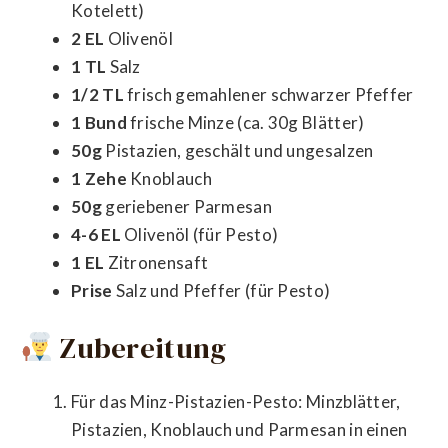
Kotelett)
2 EL
Olivenöl
1 TL
Salz
1/2 TL
frisch gemahlener schwarzer Pfeffer
1 Bund
frische Minze (ca. 30g Blätter)
50g
Pistazien, geschält und ungesalzen
1 Zehe
Knoblauch
50g
geriebener Parmesan
4-6 EL
Olivenöl (für Pesto)
1 EL
Zitronensaft
Prise
Salz und Pfeffer (für Pesto)
Zubereitung
Für das Minz-Pistazien-Pesto: Minzblätter,
Pistazien, Knoblauch und Parmesan in einen