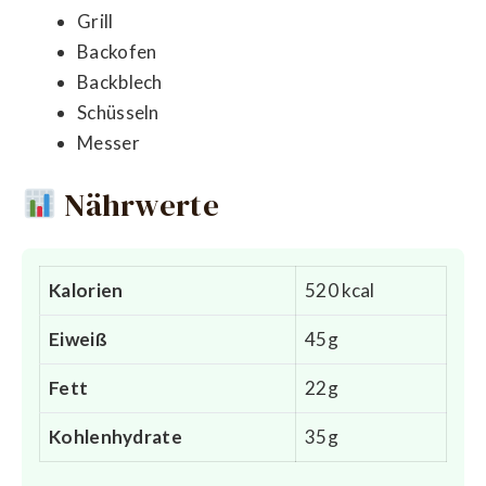
Grill
Backofen
Backblech
Schüsseln
Messer
Nährwerte
Kalorien
520 kcal
Eiweiß
45g
Fett
22g
Kohlenhydrate
35g