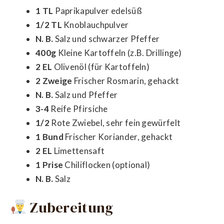
1 TL
Paprikapulver edelsüß
1/2 TL
Knoblauchpulver
N. B.
Salz und schwarzer Pfeffer
400g
Kleine Kartoffeln (z.B. Drillinge)
2 EL
Olivenöl (für Kartoffeln)
2 Zweige
Frischer Rosmarin, gehackt
N. B.
Salz und Pfeffer
3-4
Reife Pfirsiche
1/2
Rote Zwiebel, sehr fein gewürfelt
1 Bund
Frischer Koriander, gehackt
2 EL
Limettensaft
1 Prise
Chiliflocken (optional)
N. B.
Salz
Zubereitung