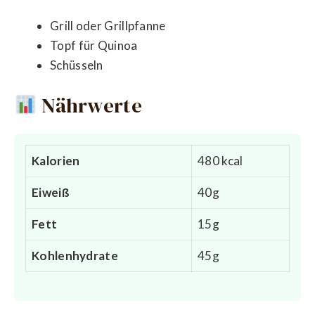
Grill oder Grillpfanne
Topf für Quinoa
Schüsseln
Nährwerte
Kalorien
480 kcal
Eiweiß
40g
Fett
15g
Kohlenhydrate
45g