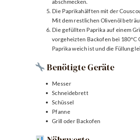
abschmecken.
Die Paprikahälften mit der Cousco
Mit dem restlichen Olivenöl beträu
Die gefüllten Paprika auf einem Gri
vorgeheizten Backofen bei 180°C O
Paprika weich ist und die Füllung le
Benötigte Geräte
Messer
Schneidebrett
Schüssel
Pfanne
Grill oder Backofen
Nährwerte