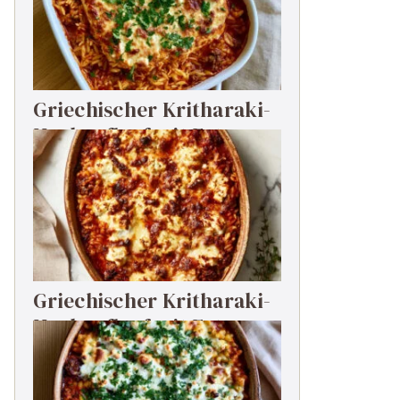
Griechischer Kritharaki-
Hackauflauf mit Feta
Griechischer Kritharaki-
Hackauflauf mit Feta