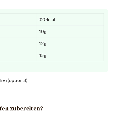
320 kcal
10g
12g
45g
rei (optional)
Ofen zubereiten?