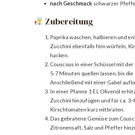
nach Geschmack
schwarzer Pfeff
Zubereitung
Paprika waschen, halbieren und en
Zucchini ebenfalls fein würfeln, K
hacken.
Couscous in einer Schüssel mit d
5-7 Minuten quellen lassen, bis die
Anschließend mit einer Gabel aufl
In einer Pfanne 1 EL Olivenöl erhi
Zucchini hinzufügen und für ca. 3-4
Kirschtomaten kurz mitbraten.
Das gebratene Gemüse zum Couscou
Zitronensaft, Salz und Pfeffer hin