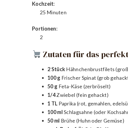
Kochzeit:
25 Minuten
Portionen:
2
Zutaten für das perfekt
2 Stück
Hähnchenbrustfilets (groß
100 g
Frischer Spinat (grob gehack
50 g
Feta-Käse (zerbröselt)
1/4
Zwiebel (fein gehackt)
1 TL
Paprika (rot, gemahlen, edels
100 ml
Schlagsahne (oder Kochsah
50 ml
Brühe (Huhn oder Gemüse)