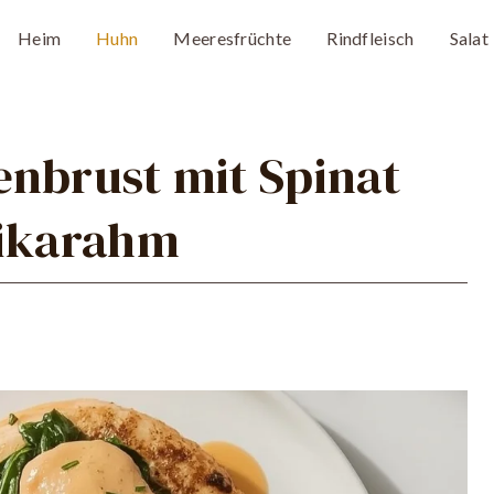
Heim
Huhn
Meeresfrüchte
Rindfleisch
Salat
enbrust mit Spinat
rikarahm