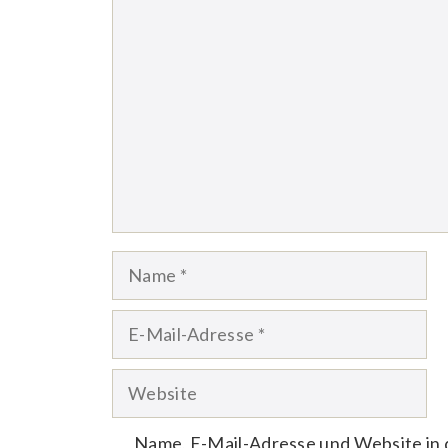
Kommentar
Name
E-
Mail-
Website
Adresse
Name, E-Mail-Adresse und Website in