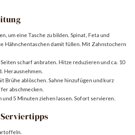
eitung
n, um eine Tasche zu bilden. Spinat, Feta und
ie Hähnchentaschen damit füllen. Mit Zahnstochern
Seiten scharf anbraten. Hitze reduzieren und ca. 10
ind. Herausnehmen.
mit Brühe ablöschen. Sahne hinzufügen und kurz
effer abschmecken.
 und 5 Minuten ziehen lassen. Sofort servieren.
Serviertipps
artoffeln.