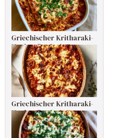
Griechischer Kritharaki-
Hackauflauf mit Feta
Griechischer Kritharaki-
Hackauflauf mit Feta