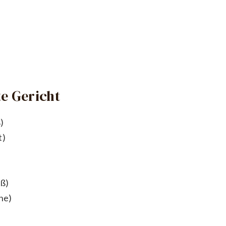
e Gericht
)
t)
üß)
ne)