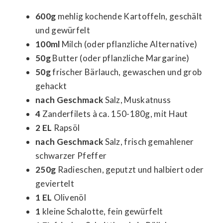
600g
mehlig kochende Kartoffeln, geschält
und gewürfelt
100ml
Milch (oder pflanzliche Alternative)
50g
Butter (oder pflanzliche Margarine)
50g
frischer Bärlauch, gewaschen und grob
gehackt
nach Geschmack
Salz, Muskatnuss
4
Zanderfilets à ca. 150-180g, mit Haut
2 EL
Rapsöl
nach Geschmack
Salz, frisch gemahlener
schwarzer Pfeffer
250g
Radieschen, geputzt und halbiert oder
geviertelt
1 EL
Olivenöl
1
kleine Schalotte, fein gewürfelt