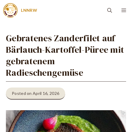
Zum
Me
LNNRW
Inhalt
springen
Gebratenes Zanderfilet auf
Bärlauch-Kartoffel-Püree mit
gebratenem
Radieschengemüse
Posted on April 16, 2026