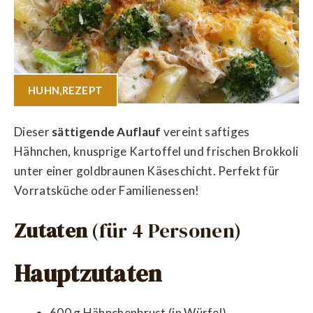
HUHN
,
REZEPT
Dieser
sättigende Auflauf
vereint saftiges
Hähnchen, knusprige Kartoffel und frischen Brokkoli
unter einer goldbraunen Käseschicht. Perfekt für
Vorratsküche oder Familienessen!
Zutaten
(für 4 Personen)
Hauptzutaten
600 g Hähnchenbrust (in Würfel)