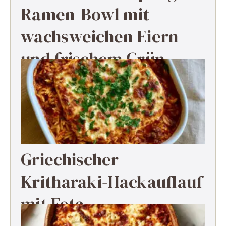
Ramen-Bowl mit
wachsweichen Eiern
und frischem Grün
Griechischer
Kritharaki-Hackauflauf
mit Feta