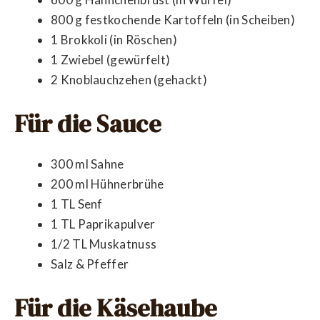
800 g festkochende Kartoffeln (in Scheiben)
1 Brokkoli (in Röschen)
1 Zwiebel (gewürfelt)
2 Knoblauchzehen (gehackt)
Für die Sauce
300 ml Sahne
200 ml Hühnerbrühe
1 TL Senf
1 TL Paprikapulver
1/2 TL Muskatnuss
Salz & Pfeffer
Für die Käsehaube