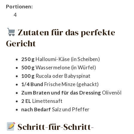
Portionen:
4
Zutaten für das perfekte
Gericht
250 g
Halloumi-Käse (in Scheiben)
500 g
Wassermelone (in Würfel)
100 g
Rucola oder Babyspinat
1/4 Bund
Frische Minze (gehackt)
Zum Braten und für das Dressing
Olivenöl
2 EL
Limettensaft
nach Bedarf
Salz und Pfeffer
Schritt-für-Schritt-