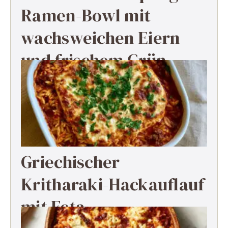
Ramen-Bowl mit
wachsweichen Eiern
und frischem Grün
Griechischer
Kritharaki-Hackauflauf
mit Feta