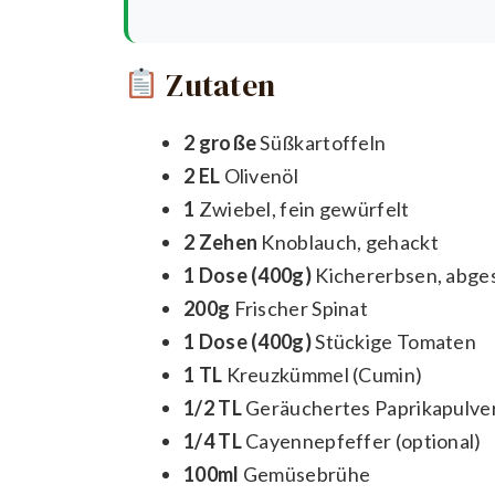
Zutaten
2 große
Süßkartoffeln
2 EL
Olivenöl
1
Zwiebel, fein gewürfelt
2 Zehen
Knoblauch, gehackt
1 Dose (400g)
Kichererbsen, abges
200g
Frischer Spinat
1 Dose (400g)
Stückige Tomaten
1 TL
Kreuzkümmel (Cumin)
1/2 TL
Geräuchertes Paprikapulve
1/4 TL
Cayennepfeffer (optional)
100ml
Gemüsebrühe