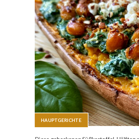
HAUPTGERICHTE
Diese gebackenen Süßkartoffel-Hälften s