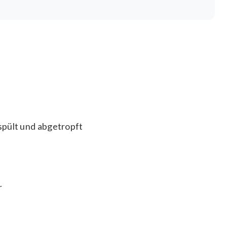
pült und abgetropft
r