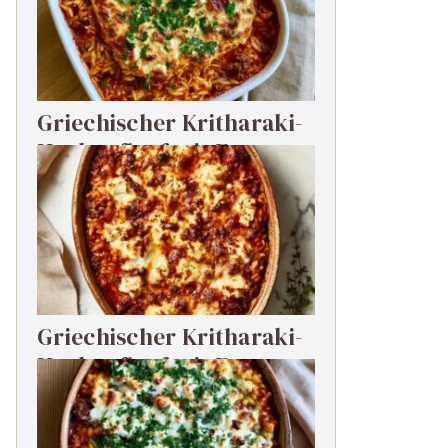
Griechischer Kritharaki-
Hackauflauf mit Feta
Griechischer Kritharaki-
Hackauflauf mit Feta