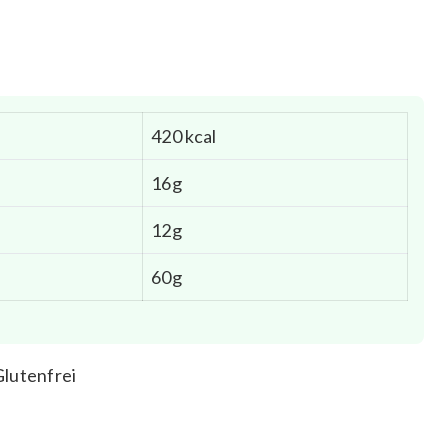
420 kcal
16g
12g
60g
Glutenfrei