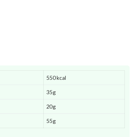
550 kcal
35g
20g
55g