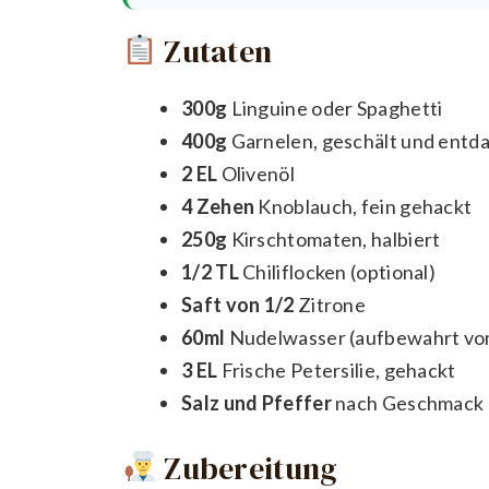
Zutaten
300g
Linguine oder Spaghetti
400g
Garnelen, geschält und entda
2 EL
Olivenöl
4 Zehen
Knoblauch, fein gehackt
250g
Kirschtomaten, halbiert
1/2 TL
Chiliflocken (optional)
Saft von 1/2
Zitrone
60ml
Nudelwasser (aufbewahrt vo
3 EL
Frische Petersilie, gehackt
Salz und Pfeffer
nach Geschmack
Zubereitung