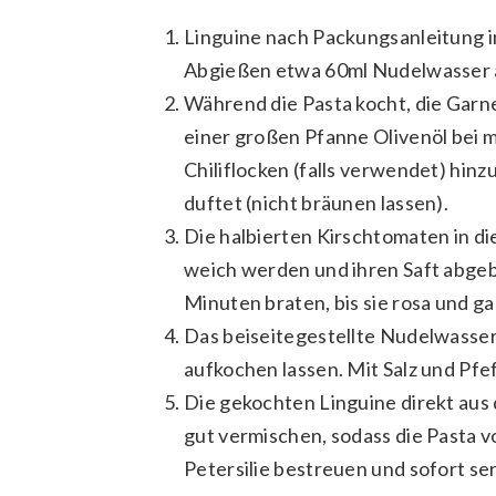
Linguine nach Packungsanleitung in
Abgießen etwa 60ml Nudelwasser
Während die Pasta kocht, die Garne
einer großen Pfanne Olivenöl bei 
Chiliflocken (falls verwendet) hin
duftet (nicht bräunen lassen).
Die halbierten Kirschtomaten in di
weich werden und ihren Saft abgeb
Minuten braten, bis sie rosa und gar
Das beiseitegestellte Nudelwasser
aufkochen lassen. Mit Salz und Pf
Die gekochten Linguine direkt aus 
gut vermischen, sodass die Pasta vo
Petersilie bestreuen und sofort se