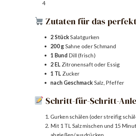
4
Zutaten für das perfekt
2 Stück
Salatgurken
200 g
Sahne oder Schmand
1 Bund
Dill (frisch)
2 EL
Zitronensaft oder Essig
1 TL
Zucker
nach Geschmack
Salz, Pfeffer
Schritt-für-Schritt-Anl
Gurken schälen (oder streifig schä
Mit 1 TL Salz mischen und 15 Minu
abgießen/ausdrücken.