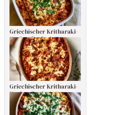
Griechischer Kritharaki-
Hackauflauf mit Feta
Griechischer Kritharaki-
Hackauflauf mit Feta