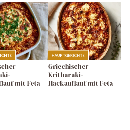
ICHTE
HAUPTGERICHTE
scher
Griechischer
aki-
Kritharaki-
lauf mit Feta
Hackauflauf mit Feta