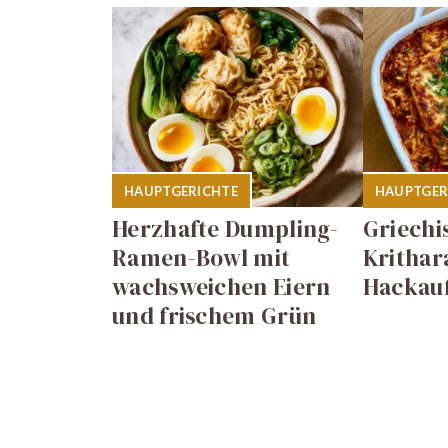
HAUPTGERICHTE
HAUPTGER
Herzhafte Dumpling-
Griechi
Ramen-Bowl mit
Krithar
wachsweichen Eiern
Hackauf
und frischem Grün