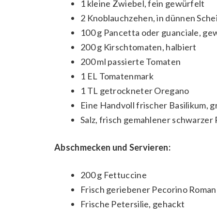
1 kleine Zwiebel, fein gewürfelt
2 Knoblauchzehen, in dünnen Sche
100 g Pancetta oder guanciale, gewü
200 g Kirschtomaten, halbiert
200 ml passierte Tomaten
1 EL Tomatenmark
1 TL getrockneter Oregano
Eine Handvoll frischer Basilikum, 
Salz, frisch gemahlener schwarzer 
Abschmecken und Servieren:
200 g Fettuccine
Frisch geriebener Pecorino Roman
Frische Petersilie, gehackt