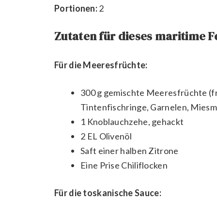
Portionen:
2
Zutaten für dieses maritime 
Für die Meeresfrüchte:
300 g gemischte Meeresfrüchte (fri
Tintenfischringe, Garnelen, Mies
1 Knoblauchzehe, gehackt
2 EL Olivenöl
Saft einer halben Zitrone
Eine Prise Chiliflocken
Für die toskanische Sauce: