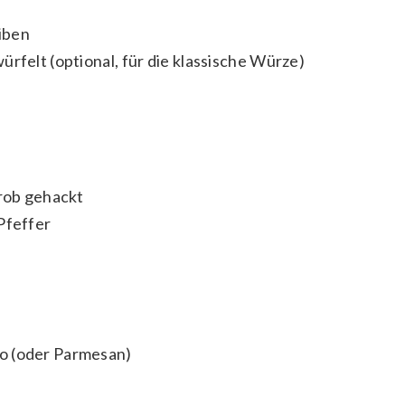
iben
rfelt (optional, für die klassische Würze)
grob gehackt
Pfeffer
o (oder Parmesan)