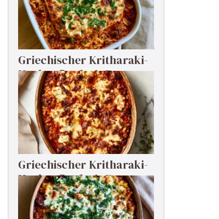
Griechischer Kritharaki-
Hackauflauf mit Feta
Griechischer Kritharaki-
Hackauflauf mit Feta