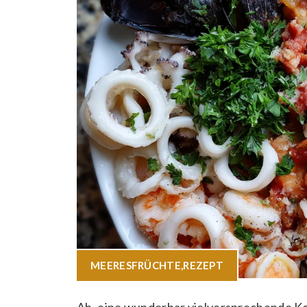
MEERESFRÜCHTE
,
REZEPT
Ah, eine wunderbar vielversprechende K