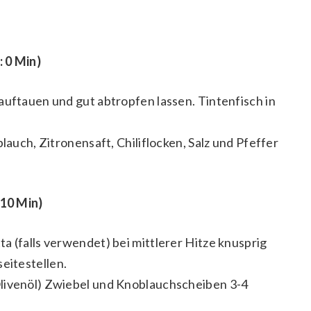
: 0 Min)
auftauen und gut abtropfen lassen. Tintenfisch in
blauch, Zitronensaft, Chiliflocken, Salz und Pfeffer
 10 Min)
a (falls verwendet) bei mittlerer Hitze knusprig
eitestellen.
livenöl) Zwiebel und Knoblauchscheiben 3-4