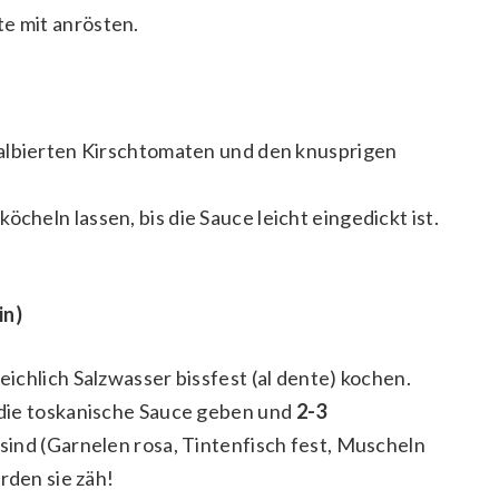
e mit anrösten.
albierten Kirschtomaten und den knusprigen
köcheln lassen, bis die Sauce leicht eingedickt ist.
in)
ichlich Salzwasser bissfest (al dente) kochen.
 die toskanische Sauce geben und
2-3
r sind (Garnelen rosa, Tintenfisch fest, Muscheln
rden sie zäh!