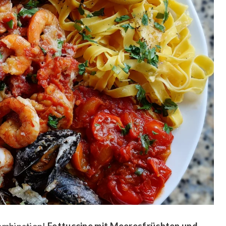
ombination!
Fettuccine mit Meeresfrüchten und