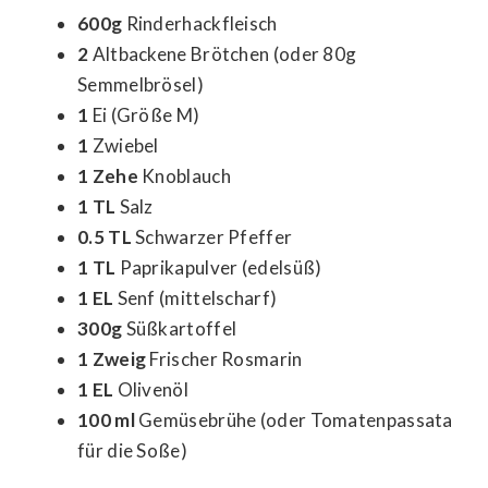
600g
Rinderhackfleisch
2
Altbackene Brötchen (oder 80g
Semmelbrösel)
1
Ei (Größe M)
1
Zwiebel
1 Zehe
Knoblauch
1 TL
Salz
0.5 TL
Schwarzer Pfeffer
1 TL
Paprikapulver (edelsüß)
1 EL
Senf (mittelscharf)
300g
Süßkartoffel
1 Zweig
Frischer Rosmarin
1 EL
Olivenöl
100 ml
Gemüsebrühe (oder Tomatenpassata
für die Soße)