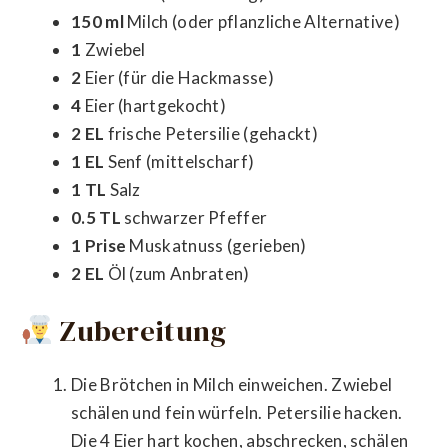
150 ml
Milch (oder pflanzliche Alternative)
1
Zwiebel
2
Eier (für die Hackmasse)
4
Eier (hartgekocht)
2 EL
frische Petersilie (gehackt)
1 EL
Senf (mittelscharf)
1 TL
Salz
0.5 TL
schwarzer Pfeffer
1 Prise
Muskatnuss (gerieben)
2 EL
Öl (zum Anbraten)
Zubereitung
Die Brötchen in Milch einweichen. Zwiebel
schälen und fein würfeln. Petersilie hacken.
Die 4 Eier hart kochen, abschrecken, schälen