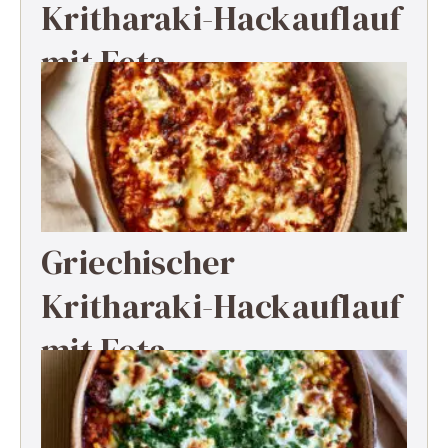
Kritharaki-Hackauflauf
mit Feta
Griechischer
Kritharaki-Hackauflauf
mit Feta