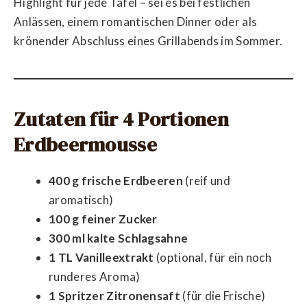
Highlight für jede Tafel – sei es bei festlichen
Anlässen, einem romantischen Dinner oder als
krönender Abschluss eines Grillabends im Sommer.
Zutaten für 4 Portionen
Erdbeermousse
400 g frische Erdbeeren
(reif und
aromatisch)
100 g feiner Zucker
300 ml kalte Schlagsahne
1 TL Vanilleextrakt
(optional, für ein noch
runderes Aroma)
1 Spritzer Zitronensaft
(für die Frische)