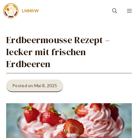
Zum
Me
LNNRW
Inhalt
springen
Erdbeermousse Rezept –
lecker mit frischen
Erdbeeren
Posted on Mai 8, 2025