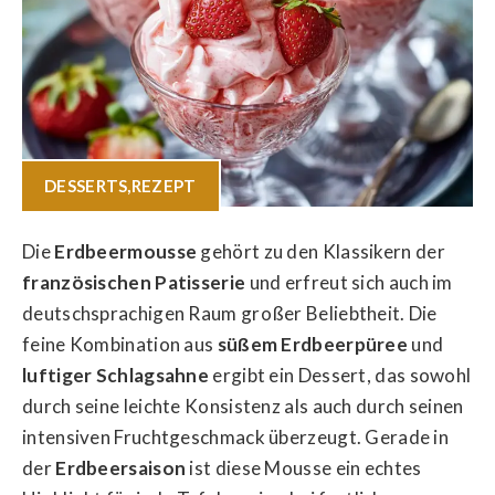
DESSERTS
,
REZEPT
Die
Erdbeermousse
gehört zu den Klassikern der
französischen Patisserie
und erfreut sich auch im
deutschsprachigen Raum großer Beliebtheit. Die
feine Kombination aus
süßem Erdbeerpüree
und
luftiger Schlagsahne
ergibt ein Dessert, das sowohl
durch seine leichte Konsistenz als auch durch seinen
intensiven Fruchtgeschmack überzeugt. Gerade in
der
Erdbeersaison
ist diese Mousse ein echtes