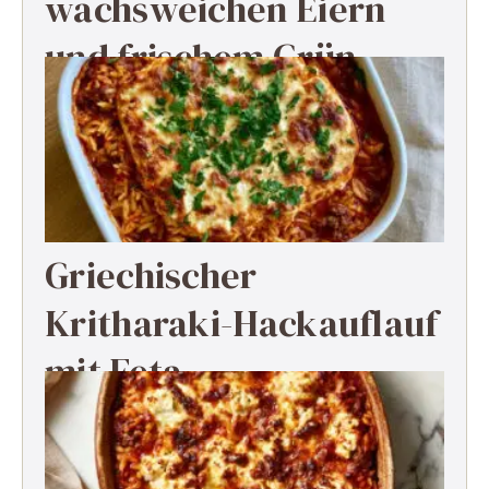
wachsweichen Eiern
und frischem Grün
Griechischer
Kritharaki-Hackauflauf
mit Feta