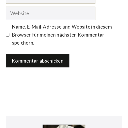
Mail-
Adresse
Website
Name, E-Mail-Adresse und Website in diesem
Browser für meinen nächsten Kommentar
speichern.