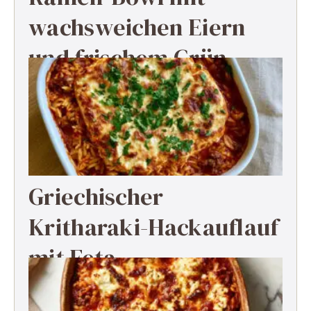
wachsweichen Eiern
und frischem Grün
Griechischer
Kritharaki-Hackauflauf
mit Feta