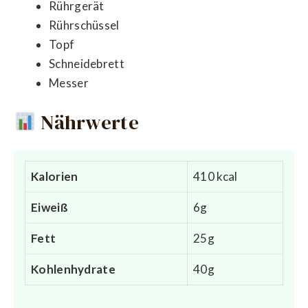
Rührgerät
Rührschüssel
Topf
Schneidebrett
Messer
Nährwerte
Kalorien
410 kcal
Eiweiß
6g
Fett
25g
Kohlenhydrate
40g