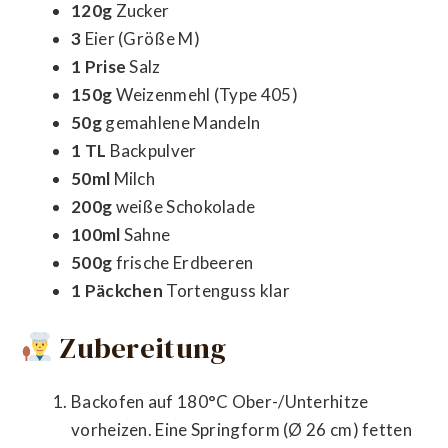
120g
Zucker
3
Eier (Größe M)
1 Prise
Salz
150g
Weizenmehl (Type 405)
50g
gemahlene Mandeln
1 TL
Backpulver
50ml
Milch
200g
weiße Schokolade
100ml
Sahne
500g
frische Erdbeeren
1 Päckchen
Tortenguss klar
Zubereitung
Backofen auf 180°C Ober-/Unterhitze
vorheizen. Eine Springform (Ø 26 cm) fetten