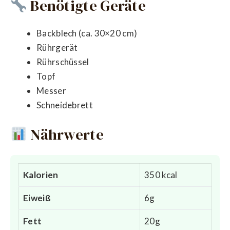
Benötigte Geräte
Backblech (ca. 30×20 cm)
Rührgerät
Rührschüssel
Topf
Messer
Schneidebrett
Nährwerte
Kalorien
350 kcal
Eiweiß
6g
Fett
20g