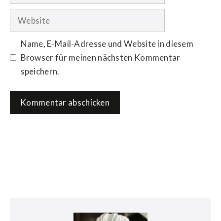
Mail-
Adresse
Website
Name, E-Mail-Adresse und Website in diesem
Browser für meinen nächsten Kommentar
speichern.