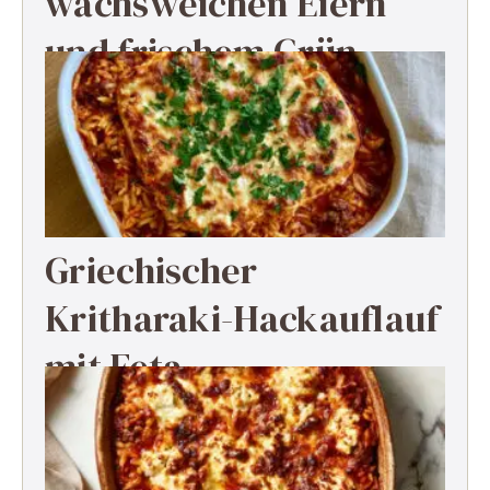
wachsweichen Eiern
und frischem Grün
Griechischer
Kritharaki-Hackauflauf
mit Feta