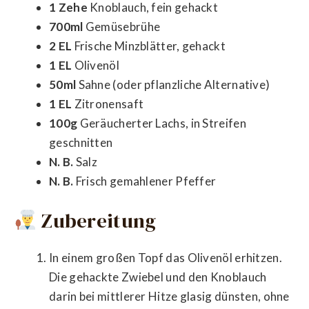
1 Zehe
Knoblauch, fein gehackt
700ml
Gemüsebrühe
2 EL
Frische Minzblätter, gehackt
1 EL
Olivenöl
50ml
Sahne (oder pflanzliche Alternative)
1 EL
Zitronensaft
100g
Geräucherter Lachs, in Streifen
geschnitten
N. B.
Salz
N. B.
Frisch gemahlener Pfeffer
Zubereitung
In einem großen Topf das Olivenöl erhitzen.
Die gehackte Zwiebel und den Knoblauch
darin bei mittlerer Hitze glasig dünsten, ohne