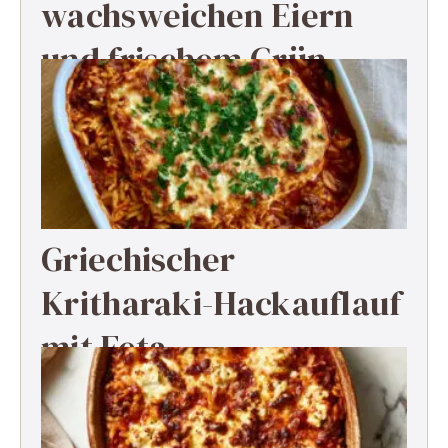
wachsweichen Eiern
und frischem Grün
Griechischer
Kritharaki-Hackauflauf
mit Feta