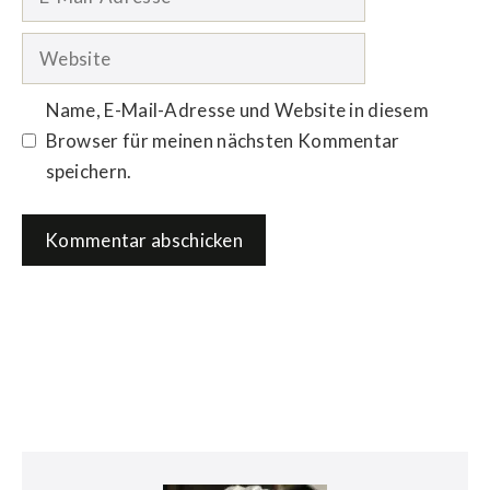
Mail-
Adresse
Website
Name, E-Mail-Adresse und Website in diesem
Browser für meinen nächsten Kommentar
speichern.