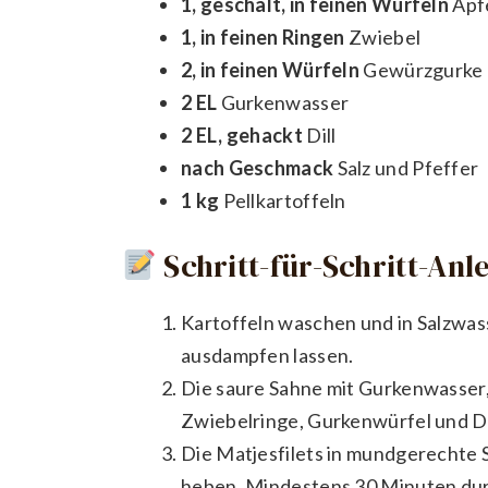
1, geschält, in feinen Würfeln
Apfe
1, in feinen Ringen
Zwiebel
2, in feinen Würfeln
Gewürzgurke
2 EL
Gurkenwasser
2 EL, gehackt
Dill
nach Geschmack
Salz und Pfeffer
1 kg
Pellkartoffeln
Schritt-für-Schritt-Anl
Kartoffeln waschen und in Salzwas
ausdampfen lassen.
Die saure Sahne mit Gurkenwasser, 
Zwiebelringe, Gurkenwürfel und Di
Die Matjesfilets in mundgerechte 
heben. Mindestens 30 Minuten dur