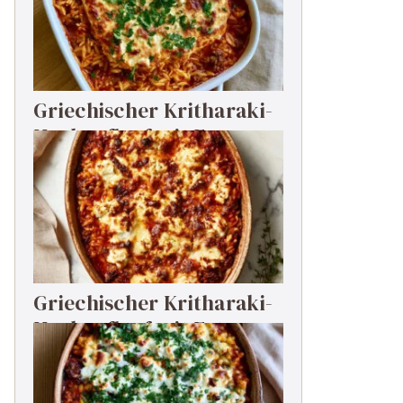
Griechischer Kritharaki-
Hackauflauf mit Feta
Griechischer Kritharaki-
Hackauflauf mit Feta