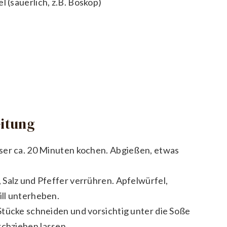
l (säuerlich, z.B. Boskop)
eitung
ser ca. 20 Minuten kochen. Abgießen, etwas
Salz und Pfeffer verrühren. Apfelwürfel,
ll unterheben.
Stücke schneiden und vorsichtig unter die Soße
chziehen lassen.