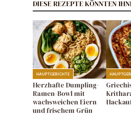
DIESE REZEPTE KÖNNTEN IHN
HAUPTGERICHTE
HAUPTGER
Herzhafte Dumpling-
Griechi
Ramen-Bowl mit
Krithar
wachsweichen Eiern
Hackauf
und frischem Grün