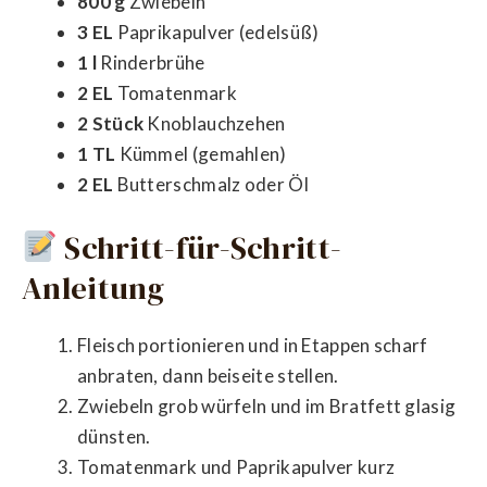
800 g
Zwiebeln
3 EL
Paprikapulver (edelsüß)
1 l
Rinderbrühe
2 EL
Tomatenmark
2 Stück
Knoblauchzehen
1 TL
Kümmel (gemahlen)
2 EL
Butterschmalz oder Öl
Schritt-für-Schritt-
Anleitung
Fleisch portionieren und in Etappen scharf
anbraten, dann beiseite stellen.
Zwiebeln grob würfeln und im Bratfett glasig
dünsten.
Tomatenmark und Paprikapulver kurz