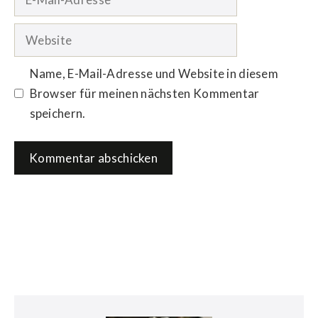
Mail-
Adresse
Website
Name, E-Mail-Adresse und Website in diesem
Browser für meinen nächsten Kommentar
speichern.