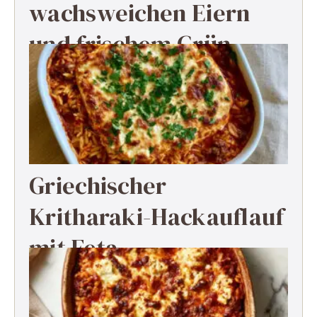
wachsweichen Eiern
und frischem Grün
Griechischer
Kritharaki-Hackauflauf
mit Feta