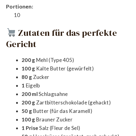
Portionen:
10
Zutaten für das perfekte
Gericht
200 g
Mehl (Type 405)
100 g
Kalte Butter (gewürfelt)
80 g
Zucker
1
Eigelb
200 ml
Schlagsahne
200 g
Zartbitterschokolade (gehackt)
50 g
Butter (für das Karamell)
100 g
Brauner Zucker
1 Prise
Salz (Fleur de Sel)