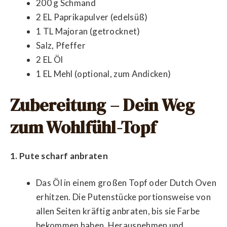
200 g Schmand
2 EL Paprikapulver (edelsüß)
1 TL Majoran (getrocknet)
Salz, Pfeffer
2 EL Öl
1 EL Mehl (optional, zum Andicken)
Zubereitung – Dein Weg
zum Wohlfühl-Topf
1. Pute scharf anbraten
Das Öl in einem großen Topf oder Dutch Oven
erhitzen. Die Putenstücke portionsweise von
allen Seiten kräftig anbraten, bis sie Farbe
bekommen haben. Herausnehmen und