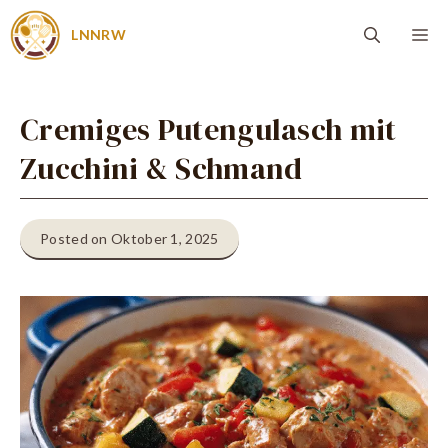
Zum
Me
LNNRW
Inhalt
springen
Cremiges Putengulasch mit
Zucchini & Schmand
Posted on Oktober 1, 2025