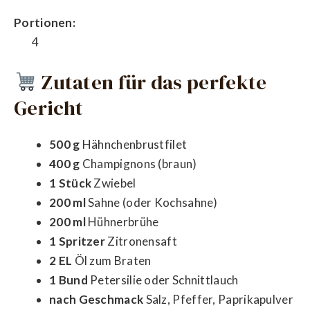
Portionen:
4
Zutaten für das perfekte
Gericht
500 g
Hähnchenbrustfilet
400 g
Champignons (braun)
1 Stück
Zwiebel
200 ml
Sahne (oder Kochsahne)
200 ml
Hühnerbrühe
1 Spritzer
Zitronensaft
2 EL
Öl zum Braten
1 Bund
Petersilie oder Schnittlauch
nach Geschmack
Salz, Pfeffer, Paprikapulver