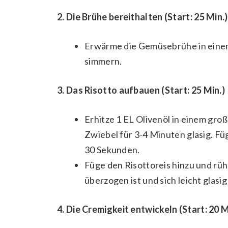
2. Die Brühe bereithalten (Start: 25 Min.)
Erwärme die Gemüsebrühe in einem 
simmern.
3. Das Risotto aufbauen (Start: 25 Min.)
Erhitze 1 EL Olivenöl in einem gro
Zwiebel für 3-4 Minuten glasig. Fü
30 Sekunden.
Füge den Risottoreis hinzu und rüh
überzogen ist und sich leicht glasig
4. Die Cremigkeit entwickeln (Start: 20 M