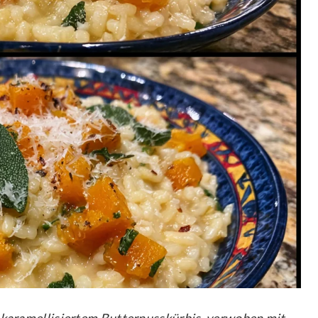
n karamellisiertem Butternusskürbis, verwoben mit