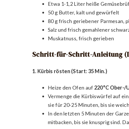
Etwa 1-1,2 Liter heiße Gemüsebrü
50 g Butter, kalt und gewürfelt
80 g frisch geriebener Parmesan, 
Salz und frisch gemahlener schwar
Muskatnuss, frisch gerieben
Schritt-für-Schritt-Anleitung 
1. Kürbis rösten (Start: 35 Min.)
Heize den Ofen auf
220°C Ober-/U
Vermenge die Kürbiswürfel auf eine
sie für 20-25 Minuten, bis sie weic
In den letzten 5 Minuten der Garzei
mitbacken, bis sie knusprig sind. 