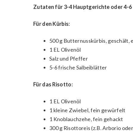
Zutaten für 3-4 Hauptgerichte oder 4-6
Für den Kürbis:
500 g Butternusskürbis, geschält,
1 EL Olivenöl
Salz und Pfeffer
5-6 frische Salbeiblätter
Für das Risotto:
1 EL Olivenöl
1 kleine Zwiebel, fein gewürfelt
1 Knoblauchzehe, fein gehackt
300 g Risottoreis (z.B. Arborio oder