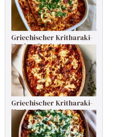
Griechischer Kritharaki-
Hackauflauf mit Feta
Griechischer Kritharaki-
Hackauflauf mit Feta