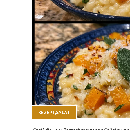
REZEPT
,
SALAT
Stell dir vor: Zartschmelzende Stücke vo