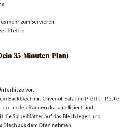
he
plus mehr zum Servieren
zer Pfeffer
(Dein 35-Minuten-Plan)
nterhitze
vor.
m Backblech mit Olivenöl, Salz und Pfeffer. Roste
h und an den Rändern karamellisiert sind.
t die Salbeiblätter auf das Blech legen und
Das Blech aus dem Ofen nehmen.