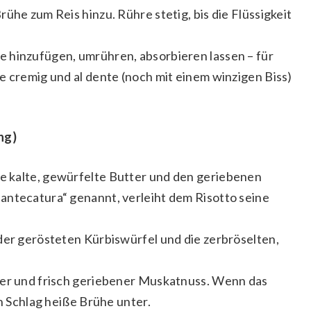
ühe zum Reis hinzu. Rühre stetig, bis die Flüssigkeit
 hinzufügen, umrühren, absorbieren lassen – für
e cremig und al dente (noch mit einem winzigen Biss)
ng)
e kalte, gewürfelte Butter und den geriebenen
antecatura“ genannt, verleiht dem Risotto seine
der gerösteten Kürbiswürfel und die zerbröselten,
fer und frisch geriebener Muskatnuss. Wenn das
en Schlag heiße Brühe unter.