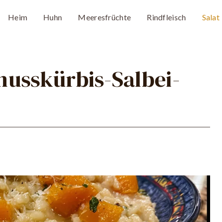
Heim
Huhn
Meeresfrüchte
Rindfleisch
Salat
nusskürbis-Salbei-