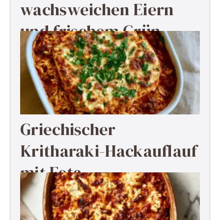
wachsweichen Eiern
und frischem Grün
Griechischer
Kritharaki-Hackauflauf
mit Feta