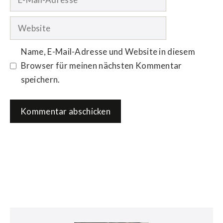
Mail-
Adresse
Website
Name, E-Mail-Adresse und Website in diesem
Browser für meinen nächsten Kommentar
speichern.