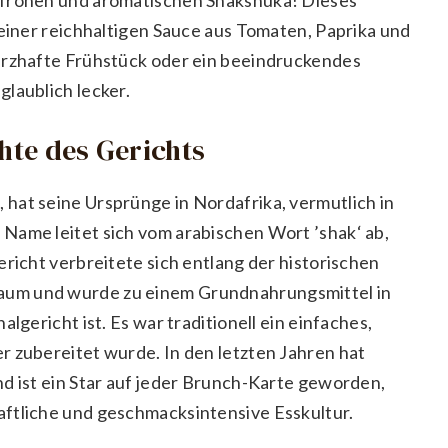
 einer reichhaltigen Sauce aus Tomaten, Paprika und
erzhafte Frühstück oder ein beeindruckendes
laublich lecker.
chte des Gerichts
hat seine Ursprünge in Nordafrika, vermutlich in
Name leitet sich vom arabischen Wort ’shak‘ ab,
ericht verbreitete sich entlang der historischen
aum und wurde zu einem Grundnahrungsmittel in
lgericht ist. Es war traditionell ein einfaches,
r zubereitet wurde. In den letzten Jahren hat
nd ist ein Star auf jeder Brunch-Karte geworden,
aftliche und geschmacksintensive Esskultur.