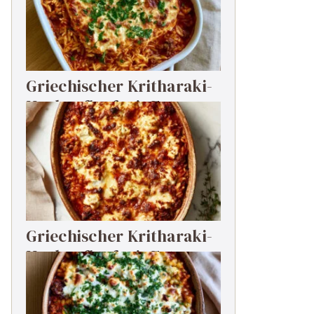
Griechischer Kritharaki-
Hackauflauf mit Feta
Griechischer Kritharaki-
Hackauflauf mit Feta