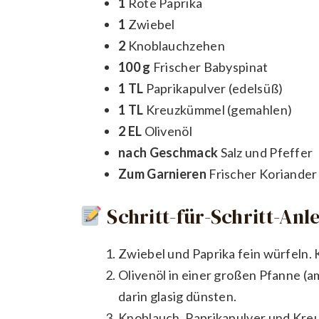
1
Rote Paprika
1
Zwiebel
2
Knoblauchzehen
100 g
Frischer Babyspinat
1 TL
Paprikapulver (edelsüß)
1 TL
Kreuzkümmel (gemahlen)
2 EL
Olivenöl
nach Geschmack
Salz und Pfeffer
Zum Garnieren
Frischer Koriander 
Schritt-für-Schritt-Anl
Zwiebel und Paprika fein würfeln. 
Olivenöl in einer großen Pfanne (a
darin glasig dünsten.
Knoblauch, Paprikapulver und Kreu