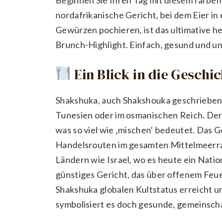
nordafrikanische Gericht, bei dem Eier in
Gewürzen pochieren, ist das ultimative h
Brunch-Highlight. Einfach, gesund und ung
Ein Blick in die Geschi
Shakshuka, auch Shakshouka geschrieben, 
Tunesien oder im osmanischen Reich. Der 
was so viel wie ‚mischen‘ bedeutet. Das G
Handelsrouten im gesamten Mittelmeerr
Ländern wie Israel, wo es heute ein Nationa
günstiges Gericht, das über offenem Feue
Shakshuka globalen Kultstatus erreicht u
symbolisiert es doch gesunde, gemeinsch