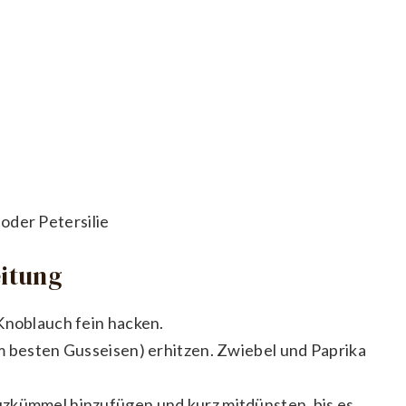
oder Petersilie
eitung
Knoblauch fein hacken.
m besten Gusseisen) erhitzen. Zwiebel und Paprika
zkümmel hinzufügen und kurz mitdünsten, bis es