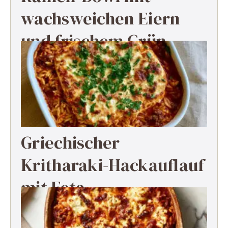
wachsweichen Eiern
und frischem Grün
Griechischer
Kritharaki-Hackauflauf
mit Feta