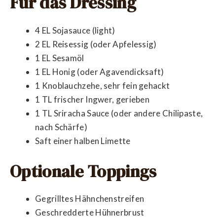
Für das Dressing
4 EL Sojasauce (light)
2 EL Reisessig (oder Apfelessig)
1 EL Sesamöl
1 EL Honig (oder Agavendicksaft)
1 Knoblauchzehe, sehr fein gehackt
1 TL frischer Ingwer, gerieben
1 TL Sriracha Sauce (oder andere Chilipaste,
nach Schärfe)
Saft einer halben Limette
Optionale Toppings
Gegrilltes Hähnchenstreifen
Geschredderte Hühnerbrust