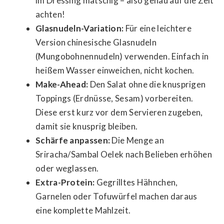
im Dressing matschig – also genau auf die Zeit
achten!
Glasnudeln-Variation:
Für eine leichtere
Version chinesische Glasnudeln
(Mungobohnennudeln) verwenden. Einfach in
heißem Wasser einweichen, nicht kochen.
Make-Ahead:
Den Salat ohne die knusprigen
Toppings (Erdnüsse, Sesam) vorbereiten.
Diese erst kurz vor dem Servieren zugeben,
damit sie knusprig bleiben.
Schärfe anpassen:
Die Menge an
Sriracha/Sambal Oelek nach Belieben erhöhen
oder weglassen.
Extra-Protein:
Gegrilltes Hähnchen,
Garnelen oder Tofuwürfel machen daraus
eine komplette Mahlzeit.