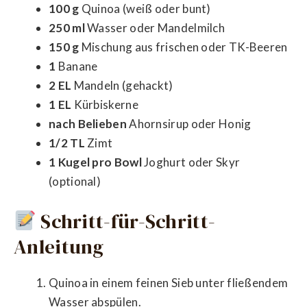
100 g
Quinoa (weiß oder bunt)
250 ml
Wasser oder Mandelmilch
150 g
Mischung aus frischen oder TK-Beeren
1
Banane
2 EL
Mandeln (gehackt)
1 EL
Kürbiskerne
nach Belieben
Ahornsirup oder Honig
1/2 TL
Zimt
1 Kugel pro Bowl
Joghurt oder Skyr
(optional)
Schritt-für-Schritt-
Anleitung
Quinoa in einem feinen Sieb unter fließendem
Wasser abspülen.