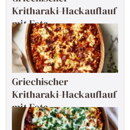
Kritharaki-Hackauflauf
mit Feta
Griechischer
Kritharaki-Hackauflauf
mit Feta