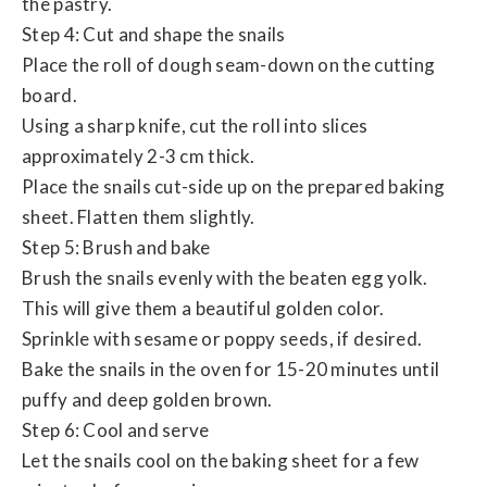
the pastry.
Step 4: Cut and shape the snails
Place the roll of dough seam-down on the cutting
board.
Using a sharp knife, cut the roll into slices
approximately 2-3 cm thick.
Place the snails cut-side up on the prepared baking
sheet. Flatten them slightly.
Step 5: Brush and bake
Brush the snails evenly with the beaten egg yolk.
This will give them a beautiful golden color.
Sprinkle with sesame or poppy seeds, if desired.
Bake the snails in the oven for 15-20 minutes until
puffy and deep golden brown.
Step 6: Cool and serve
Let the snails cool on the baking sheet for a few