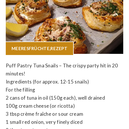
MEERESFRÜCHTE
,
REZEPT
Puff Pastry Tuna Snails – The crispy party hit in 20
minutes!
Ingredients (for approx. 12-15 snails)
For the filling
2 cans of tuna in oil (150g each), well drained
100g cream cheese (or ricotta)
3 tbsp crème fraîche or sour cream
1 small red onion, very finely diced