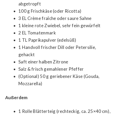
abgetropft
100 g Frischkäse (oder Ricotta)
3 EL Crème fraîche oder saure Sahne
1 kleine rote Zwiebel, sehr fein gewürfelt
2 EL Tomatenmark
1 TL Paprikapulver (edelsüß)
1 Handvoll frischer Dill oder Petersilie,
gehackt
Saft einer halben Zitrone
Salz & frisch gemahlener Pfeffer
(Optional) 50 g geriebener Käse (Gouda,
Mozzarella)
Außerdem
1 Rolle Blätterteig (rechteckig, ca. 25×40 cm),