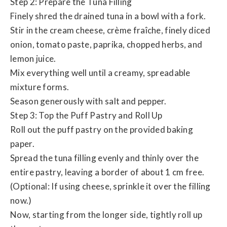
Step 2: Prepare the Tuna Filling
Finely shred the drained tuna in a bowl with a fork.
Stir in the cream cheese, crème fraîche, finely diced
onion, tomato paste, paprika, chopped herbs, and
lemon juice.
Mix everything well until a creamy, spreadable
mixture forms.
Season generously with salt and pepper.
Step 3: Top the Puff Pastry and Roll Up
Roll out the puff pastry on the provided baking
paper.
Spread the tuna filling evenly and thinly over the
entire pastry, leaving a border of about 1 cm free.
(Optional: If using cheese, sprinkle it over the filling
now.)
Now, starting from the longer side, tightly roll up