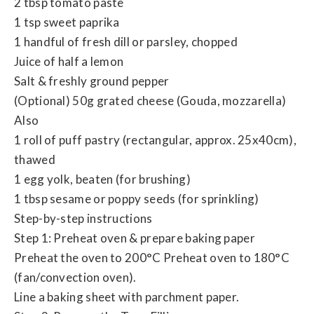
2 tbsp tomato paste
1 tsp sweet paprika
1 handful of fresh dill or parsley, chopped
Juice of half a lemon
Salt & freshly ground pepper
(Optional) 50g grated cheese (Gouda, mozzarella)
Also
1 roll of puff pastry (rectangular, approx. 25x40cm),
thawed
1 egg yolk, beaten (for brushing)
1 tbsp sesame or poppy seeds (for sprinkling)
Step-by-step instructions
Step 1: Preheat oven & prepare baking paper
Preheat the oven to 200°C Preheat oven to 180°C
(fan/convection oven).
Line a baking sheet with parchment paper.