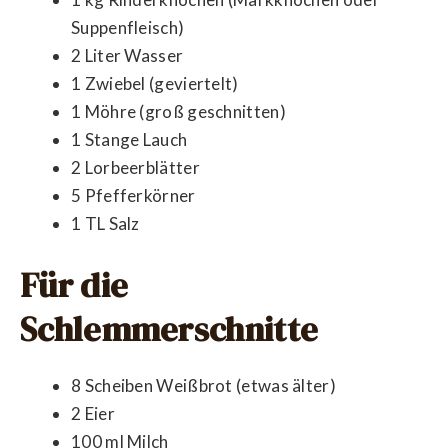
Suppenfleisch)
2 Liter Wasser
1 Zwiebel (geviertelt)
1 Möhre (groß geschnitten)
1 Stange Lauch
2 Lorbeerblätter
5 Pfefferkörner
1 TL Salz
Für die
Schlemmerschnitte
8 Scheiben Weißbrot (etwas älter)
2 Eier
100 ml Milch