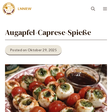
Zum
Me
LNNRW
Inhalt
springen
Augapfel-Caprese-Spieße
Posted on Oktober 29, 2025